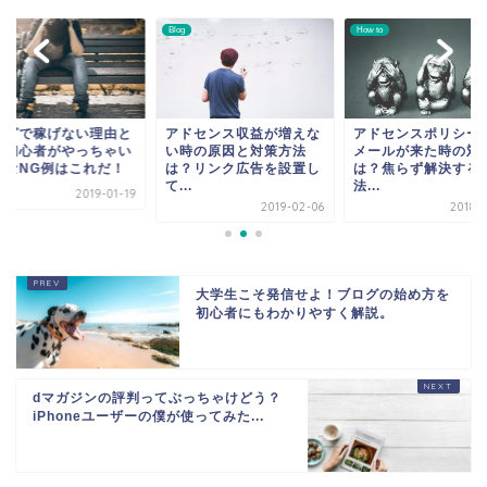
Blog
How to
ログで稼げない理由と
アドセンス収益が増えな
アドセンスポリシー
？初心者がやっちゃい
い時の原因と対策方法
メールが来た時の対
ちなNG例はこれだ！
は？リンク広告を設置し
は？焦らず解決する
て...
法...
2019-01-19
2019-02-06
2018-1
大学生こそ発信せよ！ブログの始め方を
初心者にもわかりやすく解説。
dマガジンの評判ってぶっちゃけどう？
iPhoneユーザーの僕が使ってみた...