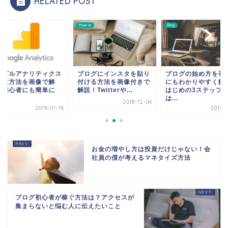
RELATED POST
to
How to
Blog
ーグルアナリティクス
ブログにインスタを貼り
ブログの始め方を初
設定方法を画像で解
付ける方法を画像付きで
にもわかりやすく解
！初心者にも簡単に
解説！Twitterや...
はじめの3ステップ
.
は...
2018-12-04
2019-01-18
2018-1
お金の増やし方は投資だけじゃない！会
社員の僕が考えるマネタイズ方法
ブログ初心者が稼ぐ方法は？アクセスが
集まらないと悩む人に伝えたいこと