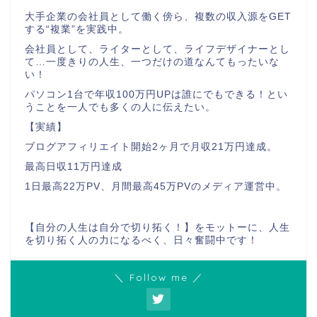
大手企業の会社員として働く傍ら、複数の収入源をGET
する“複業”を実践中。
会社員として、ライターとして、ライフデザイナーとし
て…一度きりの人生、一つだけの道なんてもったいな
い！
パソコン1台で年収100万円UPは誰にでもできる！とい
うことを一人でも多くの人に伝えたい。
【実績】
ブログアフィリエイト開始2ヶ月で月収21万円達成。
最高日収11万円達成
1日最高22万PV、月間最高45万PVのメディア運営中。
【自分の人生は自分で切り拓く！】をモットーに、人生
を切り拓く人の力になるべく、日々奮闘中です！
＼ Follow me ／