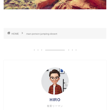
HOME
man-person-jumping-desert
HIRO
複業リーマン