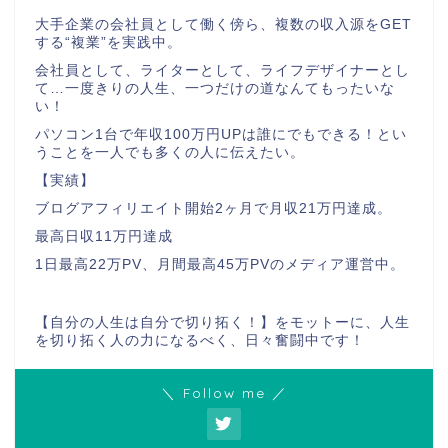
大手企業の会社員として働く傍ら、複数の収入源をGET
する“複業”を実践中。
会社員として、ライターとして、ライフデザイナーとし
て…一度きりの人生、一つだけの道なんてもったいな
い！
パソコン1台で年収100万円UPは誰にでもできる！とい
うことを一人でも多くの人に伝えたい。
【実績】
ブログアフィリエイト開始2ヶ月で月収21万円達成。
最高日収11万円達成
1日最高22万PV、月間最高45万PVのメディア運営中。
【自分の人生は自分で切り拓く！】をモットーに、人生
を切り拓く人の力になるべく、日々奮闘中です！
＼ Follow me ／