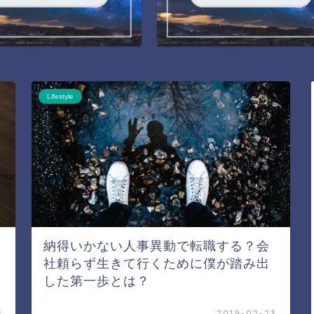
Lifestyle
納得いかない人事異動で転職する？会
社頼らず生きて行くために僕が踏み出
した第一歩とは？
3
2019-02-23