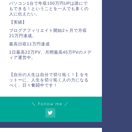
パソコン1台で年収100万円UPは誰にで
もできる！ということを一人でも多くの
人に伝えたい。
【実績】
ブログアフィリエイト開始2ヶ月で月収
21万円達成。
最高日収11万円達成
1日最高22万PV、月間最高45万PVのメデ
ィア運営中。
【自分の人生は自分で切り拓く！】をモ
ットーに、人生を切り拓く人の力になる
べく、日々奮闘中です！
＼ Follow me ／