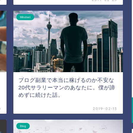
Mindset
な
ブログ副業で本当に稼げるのか不安な
な
20代サラリーマンのあなたに。僕が諦
めずに続けた話。
0
2019-02-13
Blog